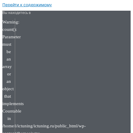
Перейти к содержимому
Вы находитесь в
Warning:
count():
Parameter
must
be
an
array
or
an
object
that
implements
Countable
in
/home/i/ictuning/ictuning.ru/public_html/wp-