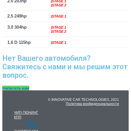
2.0 203hp
|STAGE 1
|STAGE 2
2.5 249hp
|STAGE 1
3.0 304hp
|STAGE 1
|STAGE 2
1.6 D 115hp
|STAGE 1
Нет Вашего автомобиля?
Свяжитесь с нами и мы решим этот
вопрос.
Написать нам
© INNOVATIVE CAR TECHNOLOGIES, 2021
Политика конфиденциальности
ЧИП-ТЮНИНГ
КПП
DSG
ZF 8HP