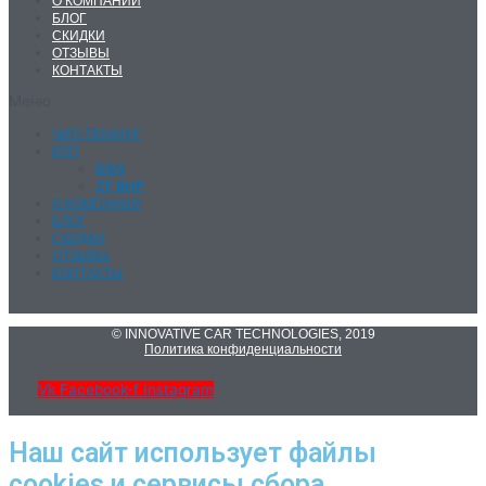
О КОМПАНИИ
БЛОГ
СКИДКИ
ОТЗЫВЫ
КОНТАКТЫ
Меню
ЧИП-ТЮНИНГ
КПП
DSG
ZF 8HP
О КОМПАНИИ
БЛОГ
СКИДКИ
ОТЗЫВЫ
КОНТАКТЫ
© INNOVATIVE CAR TECHNOLOGIES, 2019
Политика конфиденциальности
Vk
Facebook-f
Instagram
Наш сайт использует файлы
cookies и сервисы сбора