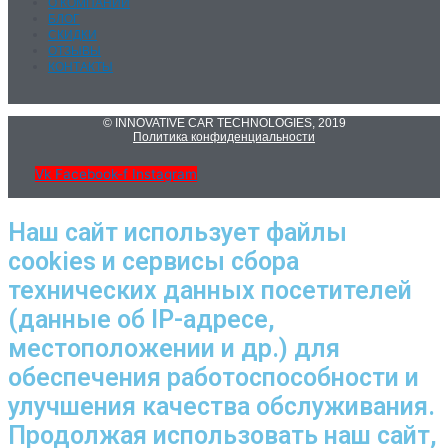
О КОМПАНИИ
БЛОГ
СКИДКИ
ОТЗЫВЫ
КОНТАКТЫ
© INNOVATIVE CAR TECHNOLOGIES, 2019
Политика конфиденциальности
Vk
Facebook-f
Instagram
Наш сайт использует файлы
cookies и сервисы сбора
технических данных посетителей
(данные об IP-адресе,
местоположении и др.) для
обеспечения работоспособности и
улучшения качества обслуживания.
Продолжая использовать наш сайт,