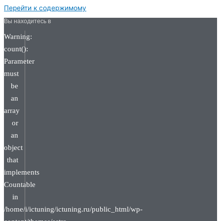
Перейти к содержимому
Вы находитесь в
Warning:
count():
Parameter
must
be
an
array
or
an
object
that
implements
Countable
in
/home/i/ictuning/ictuning.ru/public_html/wp-