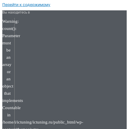
Перейти к содержимому
Вы находитесь в
Warning:
count():
Parameter
must
be
an
array
or
an
object
that
implements
Countable
in
/home/i/ictuning/ictuning.ru/public_html/wp-