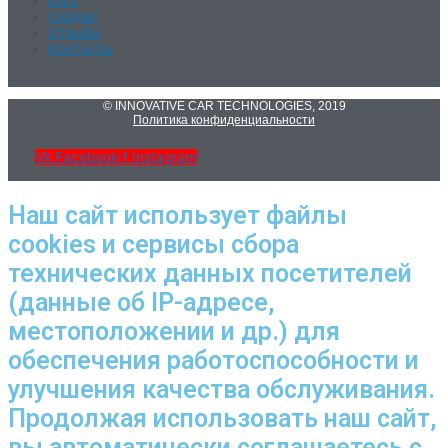
БЛОГ
СКИДКИ
ОТЗЫВЫ
КОНТАКТЫ
© INNOVATIVE CAR TECHNOLOGIES, 2019
Политика конфиденциальности
Vk
Facebook-f
Instagram
Наш сайт использует файлы
cookies и сервисы сбора
технических данных посетителей
(данные об IP-адресе,
местоположении и др.) для
обеспечения работоспособности и
улучшения качества обслуживания.
Продолжая использовать наш сайт,
вы автоматически соглашаетесь с