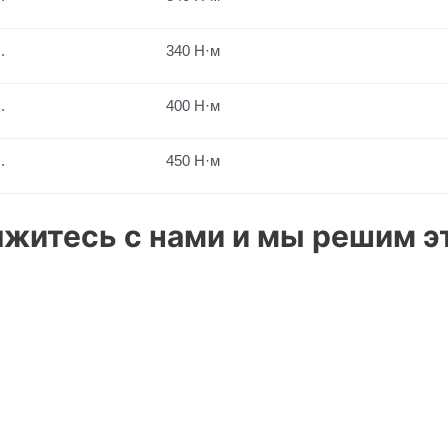
.
340 Н·м
.
400 Н·м
.
450 Н·м
житесь с нами и мы решим эт