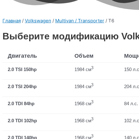
Главная
/
Volkswagen
/
Multivan / Transporter
/ T6
Выберите модификацию Volksw
Двигатель
Объем
Мощн
3
2.0 TSI 150hp
1984 см
150 л.с
3
2.0 TSI 204hp
1984 см
204 л.с
3
2.0 TDI 84hp
1968 см
84 л.с.
3
2.0 TDI 102hp
1968 см
102 л.с
3
2.0 TDI 140hp
1968 см
140 л.с