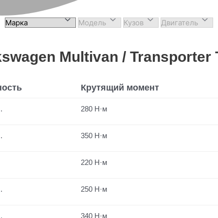
agen Multivan / Transporter 
ость
Крутящий момент
.
280 Н·м
.
350 Н·м
220 Н·м
.
250 Н·м
.
340 Н·м