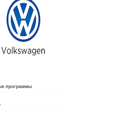
ые программы
П