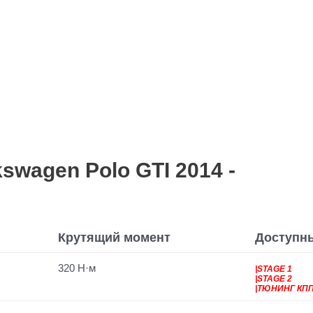
wagen Polo GTI 2014 -
Крутящий момент
Доступн
320 Н·м
|STAGE 1
|STAGE 2
|ТЮНИНГ КП