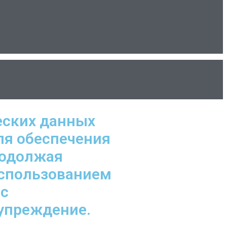
еских данных
ля обеспечения
родолжая
использованием
 с
дупреждение.