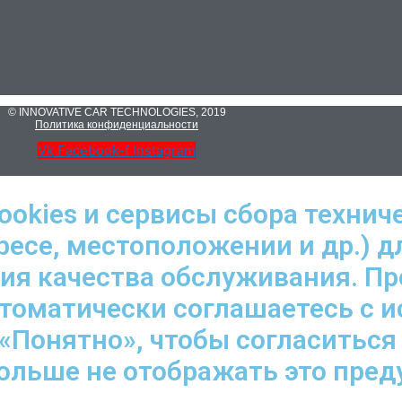
© INNOVATIVE CAR TECHNOLOGIES, 2019
Политика конфиденциальности
Vk
Facebook-f
Instagram
ookies и сервисы сбора технич
ресе, местоположении и др.) д
ния качества обслуживания. П
втоматически соглашаетесь с 
«Понятно», чтобы согласиться
больше не отображать это пре