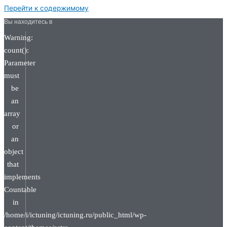
Перейти к содержимому
Вы находитесь в
Warning:
count():
Parameter
must
be
an
array
or
an
object
that
implements
Countable
in
/home/i/ictuning/ictuning.ru/public_html/wp-