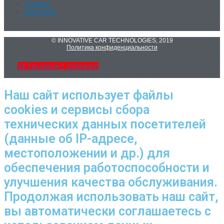
ОТЗЫВЫ
КОНТАКТЫ
© INNOVATIVE CAR TECHNOLOGIES, 2019
Политика конфиденциальности
Vk
Facebook-f
Instagram
Наш сайт использует файлы
cookies и сервисы сбора
технических данных посетителей
(данные об IP-адресе,
местоположении и др.) для
обеспечения работоспособности и
улучшения качества обслуживания.
Продолжая использовать наш сайт,
вы автоматически соглашаетесь с