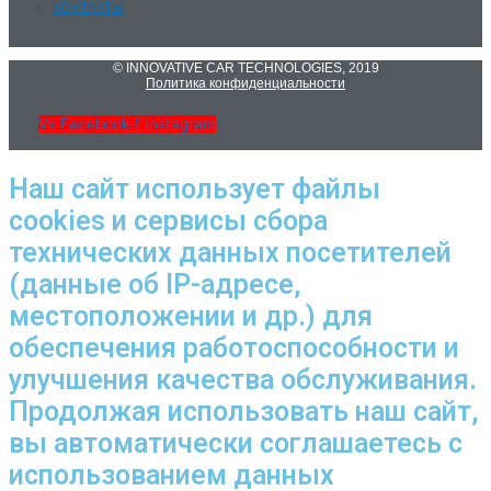
КОНТАКТЫ
© INNOVATIVE CAR TECHNOLOGIES, 2019
Политика конфиденциальности
Vk
Facebook-f
Instagram
Наш сайт использует файлы
cookies и сервисы сбора
технических данных посетителей
(данные об IP-адресе,
местоположении и др.) для
обеспечения работоспособности и
улучшения качества обслуживания.
Продолжая использовать наш сайт,
вы автоматически соглашаетесь с
использованием данных