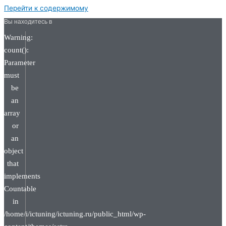
Перейти к содержимому
Вы находитесь в
Warning:
count():
Parameter
must
be
an
array
or
an
object
that
implements
Countable
in
/home/i/ictuning/ictuning.ru/public_html/wp-