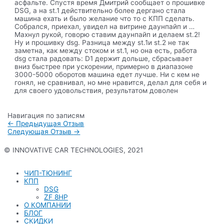
асфальте. Спустя время Дмитрий сообщает о прошивке
DSG, а на st.1 действительно более дергано стала
машина ехать и было желание что то с КПП сделать.
Собрался, приехал, увидел на витрине даунпайп и …
Махнул рукой, говорю ставим даунпайп и делаем st.2!
Ну и прошивку dsg. Разница между st.1и st.2 не так
заметна, как между стоком и st.1, но она есть, работа
dsg стала радовать: D1 держит дольше, сбрасывает
вниз быстрее при ускорении, примерно в диапазоне
3000-5000 оборотов машина едет лучше. Ни с кем не
гонял, не сравнивал, но мне нравится, делал для себя и
для своего удовольствия, результатом доволен
Навигация по записям
←
Предыдущая Отзыв
Следующая Отзыв
→
© INNOVATIVE CAR TECHNOLOGIES, 2021
Политика конфиденциальности
ЧИП-ТЮНИНГ
КПП
DSG
ZF 8HP
О КОМПАНИИ
БЛОГ
СКИДКИ