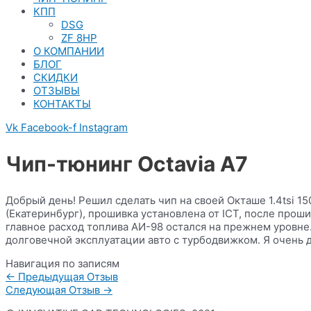
КПП
DSG
ZF 8HP
О КОМПАНИИ
БЛОГ
СКИДКИ
ОТЗЫВЫ
КОНТАКТЫ
Vk
Facebook-f
Instagram
Чип-тюнинг Octavia A7
Добрый день! Решил сделать чип на своей Окташе 1.4tsi 15
(Екатеринбург), прошивка установлена от ICT, после прош
главное расход топлива АИ-98 остался на прежнем уровне.
долговечной эксплуатации авто с турбодвижком. Я очень д
Навигация по записям
←
Предыдущая Отзыв
Следующая Отзыв
→