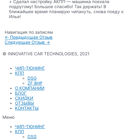
+ Сделал настройку АКПП — машинка поехала
подругому! Большое спасибо! Так держать! В
ближайшее время планирую чипануть, снова поеду к
Илье!
Навигация по записям
←
Предыдущая Отзыв
Следующая Отзыв
→
© INNOVATIVE CAR TECHNOLOGIES, 2021
Политика конфиденциальности
ЧИП-ТЮНИНГ
КПП
DSG
ZF 8HP
О КОМПАНИИ
БЛОГ
СКИДКИ
ОТЗЫВЫ
КОНТАКТЫ
Меню
ЧИП-ТЮНИНГ
КПП
DSG