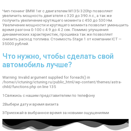
Чип-тюнинг BMW 1er с двигателем M135i 320hp позволяет
увеличить мощность двигателя с 320 до 390 л.с., а так же
получить увеличение крутящего момента с 450 до 530 Нм.
Увеличение мощности и крутящего момента позволит уменьшить
время разгона 0-100 с 4.9 до 4.2 сек. Помимо улучшения
динамических характеристик, прошивка так же позволяет
снизить расход топлива. Стоимость Stage 1 от компании ICT —
35000 рублей.
Что нужно, чтобы сделать свой
автомобиль лучше?
Warning: Invalid argument supplied for foreach() in
/home/i/ictuning/ictuning.ru/public_html/wp-content/themes/astra-
child/functions.php on line 135
1Свяжись с нашим представителем по телефону
2Выбери дату и время визита
3Приезжай в выбранное время за новыми ощущениями