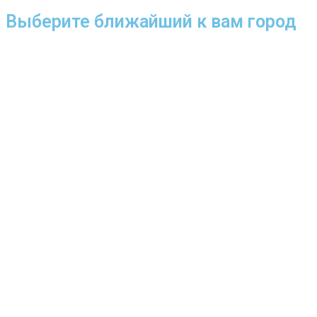
Выберите ближайший к вам город
Барнаул
Белгород
Брянск
Воронеж
Грозный
Екатеринбург
Казань
Кемерово