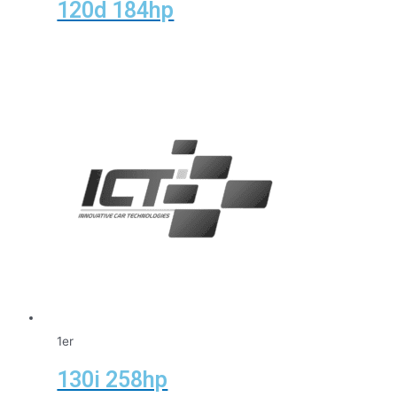
120d 184hp
1er
130i 258hp