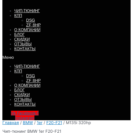
ЧИП-ТЮНИНГ
КПП
DSG
ZF 8HP
О КОМПАНИИ
БЛОГ
СКИДКИ
ОТЗЫВЫ
КОНТАКТЫ
Меню
ЧИП-ТЮНИНГ
КПП
DSG
ZF 8HP
О КОМПАНИИ
БЛОГ
СКИДКИ
ОТЗЫВЫ
КОНТАКТЫ
Vk
Facebook-f
Instagram
Главная
/
BMW
/
1er
/
F20-F21
/ M135i 320hp
Чип-тюнинг BMW 1er F20-F21