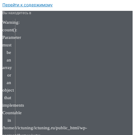
Перейти к содержимому
Вы находитесь в
Warning:
count():
Parameter
must
be
an
array
or
an
object
that
implements
Countable
in
/home/i/ictuning/ictuning.ru/public_html/wp-