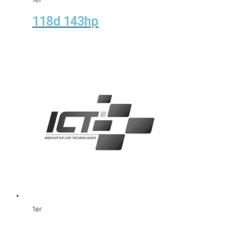
118d 143hp
1er