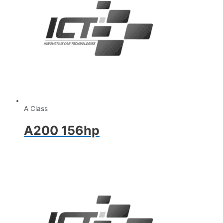
A Class
A200 156hp