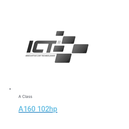
A Class
A160 102hp