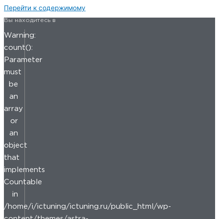
Перейти к содержимому
Вы находитесь в
Warning:
count():
Parameter
must
be
an
array
or
an
object
that
implements
Countable
in
/home/i/ictuning/ictuning.ru/public_html/wp-
content/themes/astra-