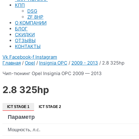
КПП
DSG
ZF 8HP
О КОМПАНИИ
БЛОГ
СКИДКИ
ОТЗЫВЫ
КОНТАКТЫ
Vk
Facebook-f
Instagram
Главная
/
Opel
/
Insignia OPC
/
2009 - 2013
/ 2.8 325hp
Чип-тюнинг Opel Insignia OPC 2009 — 2013
2.8 325hp
ICT STAGE 1
ICT STAGE 2
Параметр
Мощность, л.с.