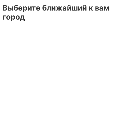
Выберите ближайший к вам
город
Барнаул
Белгород
Брянск
Воронеж
Грозный
Екатеринбург
Казань
Кемерово