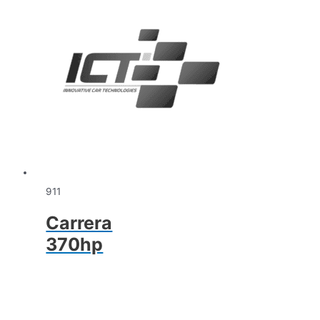
911
Carrera
370hp