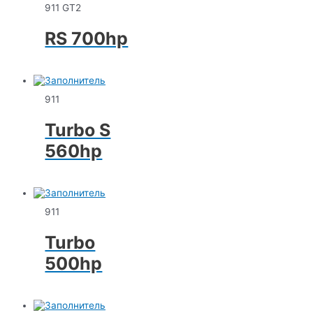
911 GT2
RS 700hp
911
Turbo S
560hp
911
Turbo
500hp