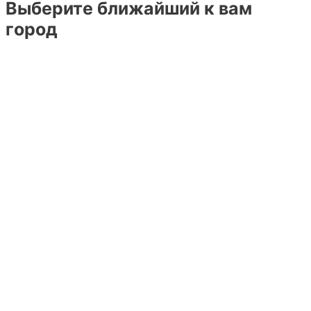
Выберите ближайший к вам
город
Барнаул
Белгород
Брянск
Воронеж
Грозный
Екатеринбург
Казань
Кемерово