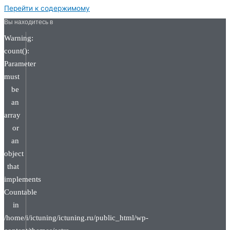
Перейти к содержимому
Вы находитесь в
Warning:
count():
Parameter
must
be
an
array
or
an
object
that
implements
Countable
in
/home/i/ictuning/ictuning.ru/public_html/wp-