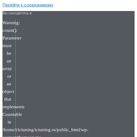
Перейти к содержимому
Вы находитесь в
Warning:
count():
Parameter
must
be
an
array
or
an
object
that
implements
Countable
in
/home/i/ictuning/ictuning.ru/public_html/wp-