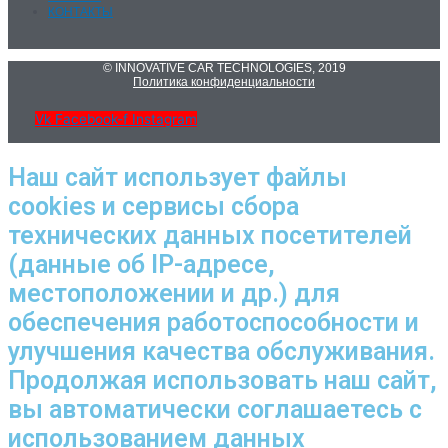
КОНТАКТЫ
© INNOVATIVE CAR TECHNOLOGIES, 2019
Политика конфиденциальности
Vk
Facebook-f
Instagram
Наш сайт использует файлы
cookies и сервисы сбора
технических данных посетителей
(данные об IP-адресе,
местоположении и др.) для
обеспечения работоспособности и
улучшения качества обслуживания.
Продолжая использовать наш сайт,
вы автоматически соглашаетесь с
использованием данных