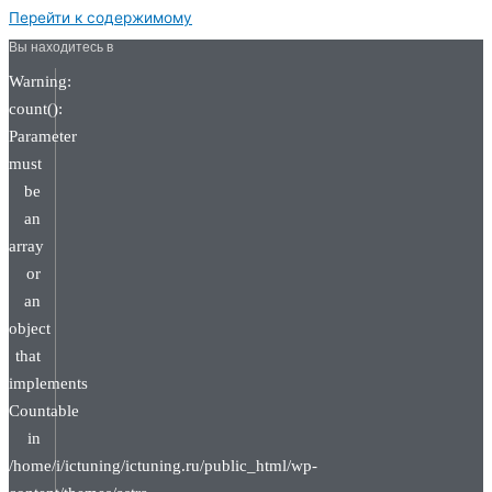
Перейти к содержимому
Вы находитесь в
Warning:
count():
Parameter
must
be
an
array
or
an
object
that
implements
Countable
in
/home/i/ictuning/ictuning.ru/public_html/wp-