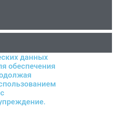
еских данных
ля обеспечения
родолжая
использованием
 с
дупреждение.