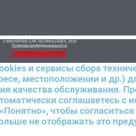
© INNOVATIVE CAR TECHNOLOGIES, 2019
Политика конфиденциальности
Vk
Facebook-f
Instagram
ookies и сервисы сбора технич
ресе, местоположении и др.) д
ния качества обслуживания. П
втоматически соглашаетесь с 
«Понятно», чтобы согласиться
больше не отображать это пре