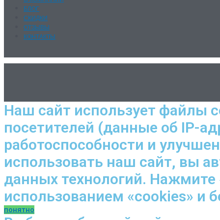
БЛОГ
СКИДКИ
ОТЗЫВЫ
КОНТАКТЫ
Наш сайт использует файлы c
посетителей (данные об IP-ад
работоспособности и улучше
использовать наш сайт, вы а
данных технологий. Нажмите 
использованием «cookies» и 
понятно