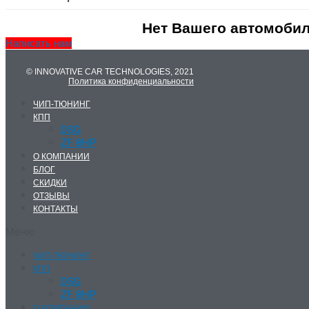
Нет Вашего автомобил
Написать нам
© INNOVATIVE CAR TECHNOLOGIES, 2021
Политика конфиденциальности
ЧИП-ТЮНИНГ
КПП
DSG
ZF 8HP
О КОМПАНИИ
БЛОГ
СКИДКИ
ОТЗЫВЫ
КОНТАКТЫ
Меню
ЧИП-ТЮНИНГ
КПП
DSG
ZF 8HP
О КОМПАНИИ