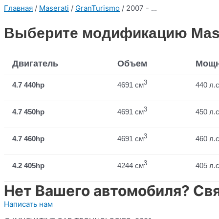
Главная
/
Maserati
/
GranTurismo
/ 2007 - ...
Выберите модификацию Masera
Двигатель
Объем
Мощн
3
4.7 440hp
4691 см
440 л.с
3
4.7 450hp
4691 см
450 л.с
3
4.7 460hp
4691 см
460 л.с
3
4.2 405hp
4244 см
405 л.с
Нет Вашего автомобиля? Свя
Написать нам