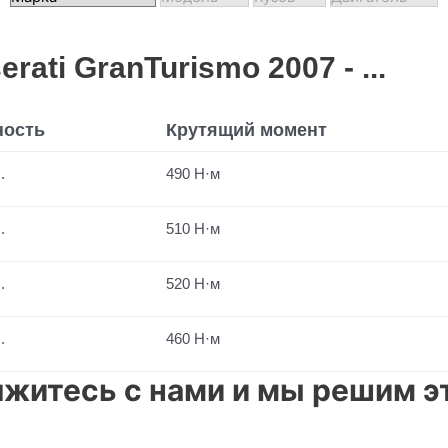
ti GranTurismo 2007 - ...
ость
Крутящий момент
.
490 Н·м
.
510 Н·м
.
520 Н·м
.
460 Н·м
житесь с нами и мы решим эт