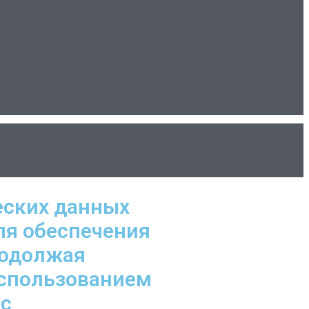
еских данных
ля обеспечения
родолжая
использованием
 с