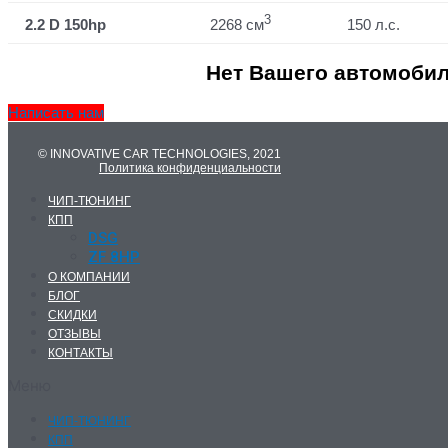
3
2.2 D 150hp
2268 см
150 л.с.
Нет Вашего автомобил
Написать нам
© INNOVATIVE CAR TECHNOLOGIES, 2021
Политика конфиденциальности
ЧИП-ТЮНИНГ
КПП
DSG
ZF 8HP
О КОМПАНИИ
БЛОГ
СКИДКИ
ОТЗЫВЫ
КОНТАКТЫ
Меню
ЧИП-ТЮНИНГ
КПП