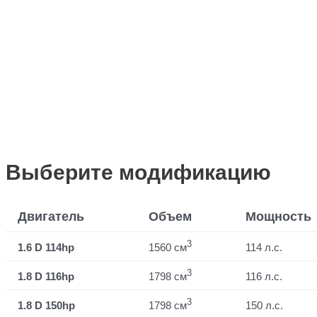
Выберите модификацию
Двигатель
Объем
Мощность
3
1.6 D 114hp
1560 см
114 л.с.
3
1.8 D 116hp
1798 см
116 л.с.
3
1.8 D 150hp
1798 см
150 л.с.