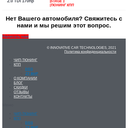
2.0 TDI 170hp
|STAGE 1
|ТЮНИНГ КПП
Нет Вашего автомобиля? Свяжитесь с
нами и мы решим этот вопрос.
Написать нам
© INNOVATIVE CAR TECHNOLOGIES, 2021
Политика конфиденциальности
ЧИП-ТЮНИНГ
КПП
DSG
ZF 8HP
О КОМПАНИИ
БЛОГ
СКИДКИ
ОТЗЫВЫ
КОНТАКТЫ
Меню
ЧИП-ТЮНИНГ
КПП
DSG
ZF 8HP