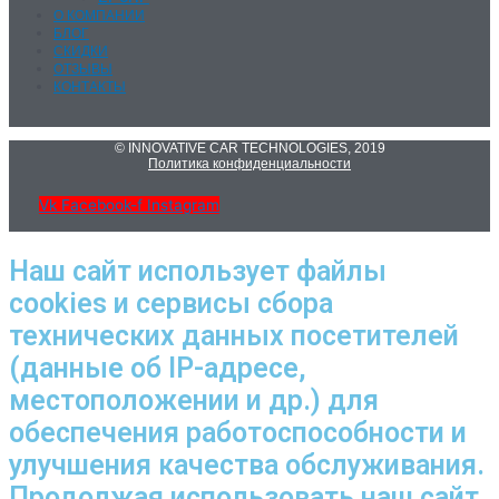
О КОМПАНИИ
БЛОГ
СКИДКИ
ОТЗЫВЫ
КОНТАКТЫ
© INNOVATIVE CAR TECHNOLOGIES, 2019
Политика конфиденциальности
Vk
Facebook-f
Instagram
Наш сайт использует файлы
cookies и сервисы сбора
технических данных посетителей
(данные об IP-адресе,
местоположении и др.) для
обеспечения работоспособности и
улучшения качества обслуживания.
Продолжая использовать наш сайт,