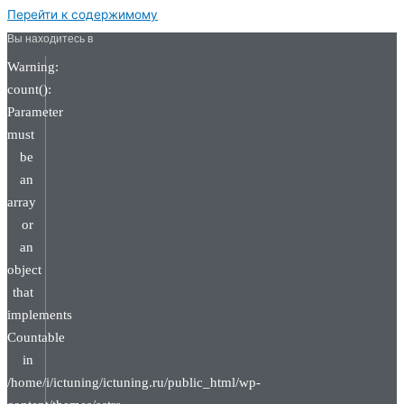
Перейти к содержимому
Вы находитесь в
Warning:
count():
Parameter
must
be
an
array
or
an
object
that
implements
Countable
in
/home/i/ictuning/ictuning.ru/public_html/wp-