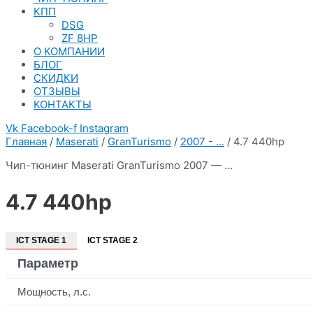
КПП
DSG
ZF 8HP
О КОМПАНИИ
БЛОГ
СКИДКИ
ОТЗЫВЫ
КОНТАКТЫ
Vk
Facebook-f
Instagram
Главная
/
Maserati
/
GranTurismo
/
2007 - ...
/ 4.7 440hp
Чип-тюнинг Maserati GranTurismo 2007 — …
4.7 440hp
ICT STAGE 1
ICT STAGE 2
Параметр
Мощность, л.с.